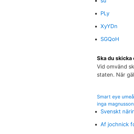
su
PLy
XyYDn
SGQoH
Ska du skicka 
Vid omvänd ska
staten. När gä
Smart eye umeå
inga magnusson
Svenskt närin
Af jochnick 