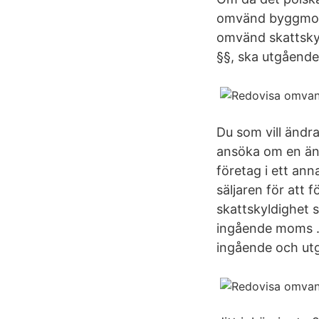
omvänd byggmoms 
omvänd skattskyl
§§, ska utgående
Du som vill ändr
ansöka om en ändr
företag i ett an
säljaren för att
skattskyldighet
ingående moms …
ingående och ut