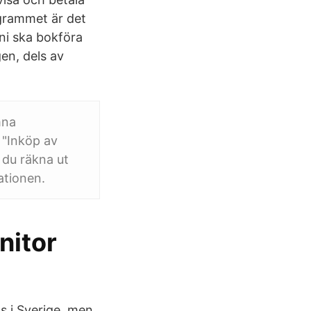
ogrammet är det
i ska bokföra
en, dels av
mna
 "Inköp av
 du räkna ut
ationen.
nitor
s i Sverige, men