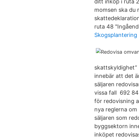
ditt inköp i ruta
momsen ska du rä
skattedeklaratio
ruta 48 "Ingåend
Skogsplanterin
skattskyldighet”
innebär att det ä
säljaren redovis
vissa fall 692 8
för redovisning 
nya reglerna om 
säljaren som red
byggsektorn inne
inköpet redovisas