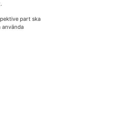
.
spektive part ska
a använda