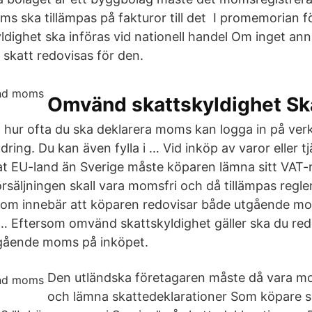
ska tillämpas på fakturor till det I promemorian för
dighet ska införas vid nationell handel Om inget anna
 skatt redovisas för den.
Omvänd skattskyldighet Sk
a hur ofta du ska deklarera moms kan logga in på verk
ing. Du kan även fylla i … Vid inköp av varor eller tj
nat EU-land än Sverige måste köparen lämna sitt VAT-
 försäljningen skall vara momsfri och då tillämpas re
 som innebär att köparen redovisar både utgående m
 Eftersom omvänd skattskyldighet gäller ska du red
gående moms på inköpet.
Den utländska företagaren måste då vara m
och lämna skattedeklarationer Som köpare s