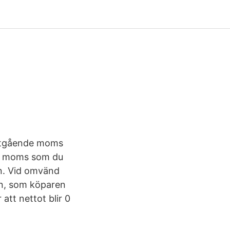
"Utgående moms
de moms som du
en. Vid omvänd
en, som köparen
tt nettot blir 0