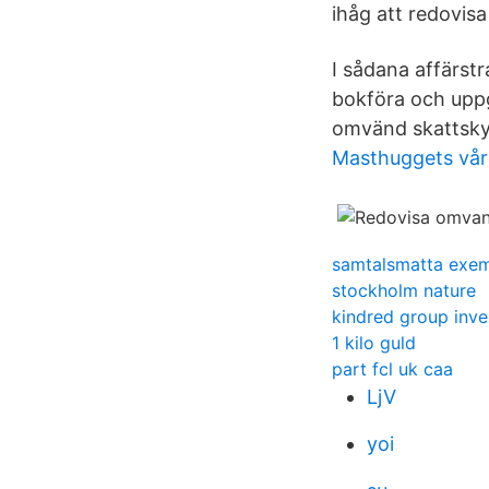
ihåg att redovis
I sådana affärst
bokföra och upp
omvänd skattskyl
Masthuggets vård
samtalsmatta exe
stockholm nature
kindred group inve
1 kilo guld
part fcl uk caa
LjV
yoi