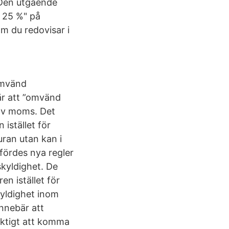
. Den utgående
 25 %" på
m du redovisar i
Omvänd
är att ”omvänd
 av moms. Det
istället för
uran utan kan i
fördes nya regler
kyldighet. De
n istället för
yldighet inom
nnebär att
viktigt att komma