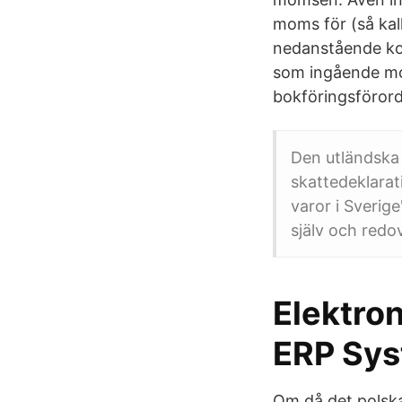
moms för (så kal
nedanstående ko
som ingående mo
bokföringsföror
Den utländska
skattedeklarat
varor i Sverig
själv och redo
Elektron
ERP Sy
Om då det polska