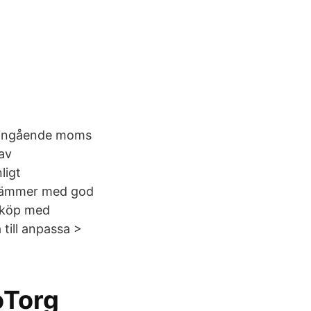
a ingående moms
av
ligt
sstämmer med god
nköp med
till anpassa >
oTorg