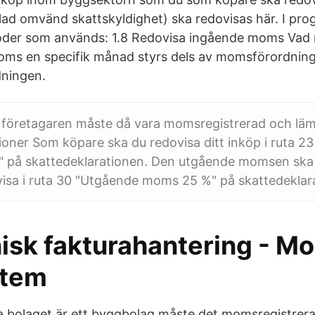
lad omvänd skattskyldighet) ska redovisas här. I pr
der som används: 1.8 Redovisa ingående moms Vad n
ms en specifik månad styrs dels av momsförordning
dningen.
 företagaren måste då vara momsregistrerad och lä
ioner Som köpare ska du redovisa ditt inköp i ruta 23
e" på skattedeklarationen. Den utgående momsen ska
visa i ruta 30 "Utgående moms 25 %" på skattedeklar
isk fakturahantering - Mo
stem
 bolaget är ett byggbolag måste det momsregistrera