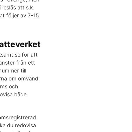
eslås att s.k.
t följer av 7–15
atteverket
samt.se för att
änster från ett
nummer till
glerna om omvänd
oms och
ovisa både
omsregistrerad
ka du redovisa