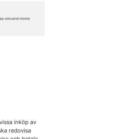
vissa inköp av
ska redovisa
isa och betala