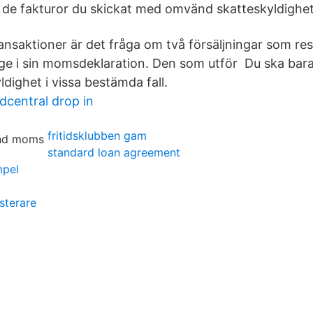
a de fakturor du skickat med omvänd skatteskyldighet
ransaktioner är det fråga om två försäljningar som re
ge i sin momsdeklaration. Den som utför Du ska bar
dighet i vissa bestämda fall.
central drop in
fritidsklubben gam
standard loan agreement
mpel
sterare