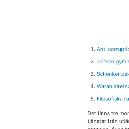
Anti corrupti
Jensen gymn
Schenker pa
Waran altern
Filosofiska 
Det finns tre mo
tjänster från utl
momsen. Även in