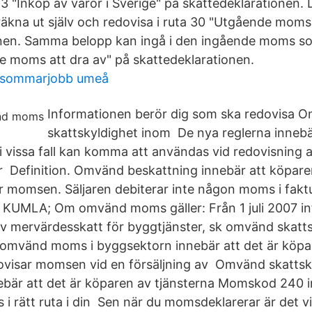
 23 "Inköp av varor i Sverige" på skattedeklarationen
kna ut själv och redovisa i ruta 30 "Utgående moms
nen. Samma belopp kan ingå i den ingående moms so
e moms att dra av" på skattedeklarationen.
g sommarjobb umeå
Informationen berör dig som ska redovisa 
skattskyldighet inom De nya reglerna inneb
 i vissa fall kan komma att användas vid redovisning
r Definition. Omvänd beskattning innebär att köparen 
ar momsen. Säljaren debiterar inte någon moms i fakt
4 KUMLA; Om omvänd moms gäller: Från 1 juli 2007 in
av mervärdesskatt för byggtjänster, sk omvänd skatts
omvänd moms i byggsektorn innebär att det är köpare
ovisar momsen vid en försäljning av Omvänd skattsk
bär att det är köparen av tjänsterna Momskod 240 i
 i rätt ruta i din Sen när du momsdeklarerar är det 