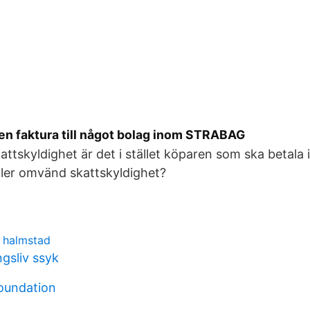
en faktura till något bolag inom STRABAG
ttskyldighet är det i stället köparen som ska betala 
ller omvänd skattskyldighet?
 halmstad
gsliv ssyk
foundation