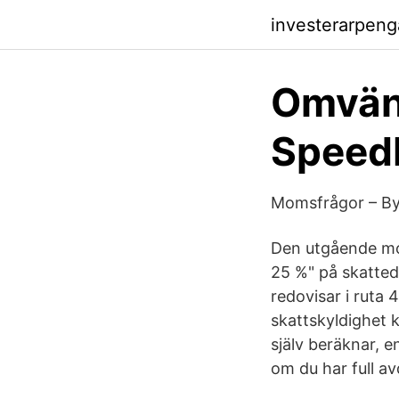
investerarpeng
Omvän
SpeedL
Momsfrågor – B
Den utgående mo
25 %" på skatte
redovisar i ruta
skattskyldighet
själv beräknar, 
om du har full av