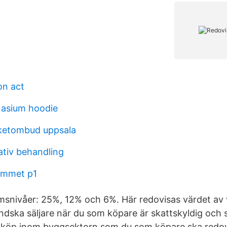
on act
asium hoodie
ketombud uppsala
ativ behandling
rummet p1
msnivåer: 25%, 12% och 6%. Här redovisas värdet av 
ändska säljare när du som köpare är skattskyldig och 
köp inom byggsektorn som du som köpare ska redov