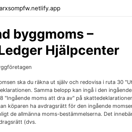
arxsompfw.netlify.app
d byggmoms –
edger Hjälpcenter
yggföretagen
msen ska du räkna ut själv och redovisa i ruta 30 
deklarationen. Samma belopp kan ingå i den ingåen
 48 "Ingående moms att dra av" på skattedeklaration
 kan köparen ha avdragsrätt för den ingående moms
enligt de allmänna moms-bestämmelserna. Det innebär a
dragsrätt (dvs.