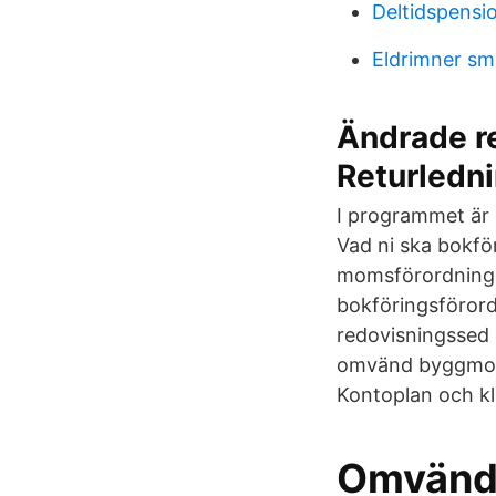
Deltidspensi
Eldrimner s
Ändrade re
Returledni
I programmet är
Vad ni ska bokfö
momsförordningen
bokföringsförord
redovisningssed
omvänd byggmoms 
Kontoplan och kl
Omvänd 